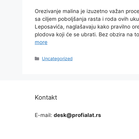
Orezivanje malina je izuzetno važan proces
sa ciljem poboljšanja rasta i roda ovih uk
Leposavića, naglašavaju kako pravilno orezi
plodova koji će se ubrati. Bez obzira na to
more
Categories
Uncategorized
Kontakt
E-mail:
desk@profialat.rs