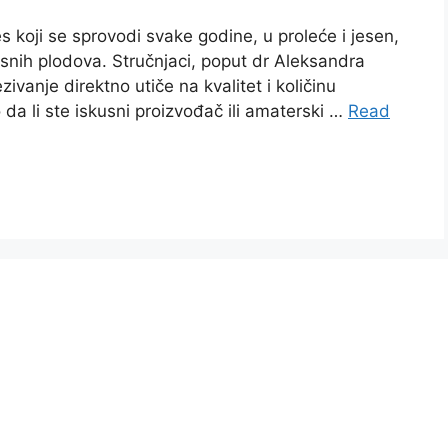
 koji se sprovodi svake godine, u proleće i jesen,
usnih plodova. Stručnjaci, poput dr Aleksandra
vanje direktno utiče na kvalitet i količinu
 da li ste iskusni proizvođač ili amaterski …
Read