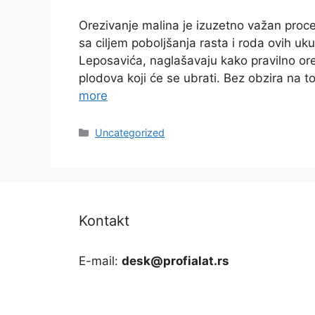
Orezivanje malina je izuzetno važan proces
sa ciljem poboljšanja rasta i roda ovih uk
Leposavića, naglašavaju kako pravilno orezi
plodova koji će se ubrati. Bez obzira na to
more
Categories
Uncategorized
Kontakt
E-mail:
desk@profialat.rs